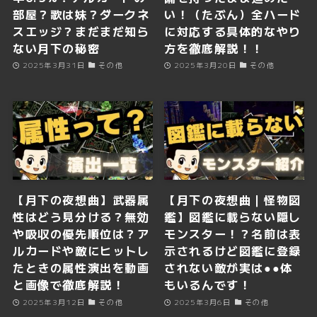
部屋？歌は妹？ダークネ
い！（たぶん）全ハード
スエッジ？まだまだ知ら
に対応する具体的なやり
ない月下の秘密
方を徹底解説！！
2025年3月31日
その他
2025年3月20日
その他
【月下の夜想曲】武器属
【月下の夜想曲｜怪物図
性はどう見分ける？無効
鑑】図鑑に載らない隠し
や吸収の優先順位は？ア
モンスター！？名前は表
ルカードや敵にヒットし
示されるけど図鑑に登録
たときの属性演出を動画
されない敵が実は●●体
と画像で徹底解説！
もいるんです！
2025年3月12日
その他
2025年3月6日
その他