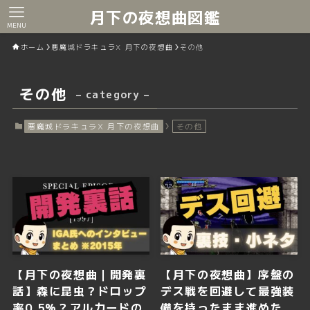
月下の夜想曲図鑑
MENU
ホーム
悪魔城ドラキュラX 月下の夜想曲
その他
その他
– category –
悪魔城ドラキュラX 月下の夜想曲
その他
【月下の夜想曲｜開発裏
【月下の夜想曲】序盤の
話】森に昆虫？ドロップ
デス戦を回避して最強装
率0.5%？アルカードの
備を持ったまま進めた