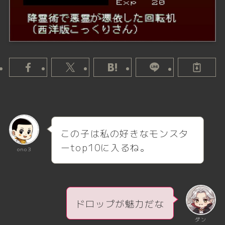
この子は私の好きなモンスタ
ーtop10に入るね。
ono3
ドロップが魅力だな
ダン