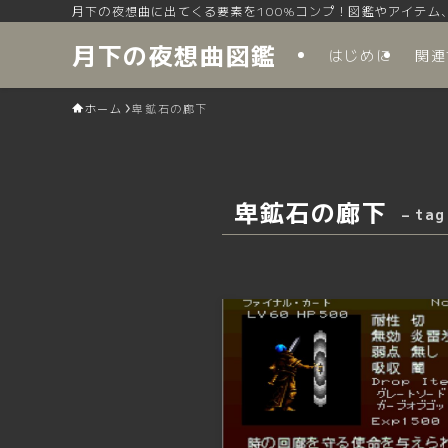
月下の夜想曲に出てくる要素を100%コンプ！図鑑やアイテム
月下の夜想曲図鑑
はじめに
関連
ホーム
卑鉱石の廊下
卑鉱石の廊下
– tag