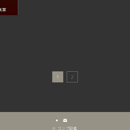
】
1
2
©
コンプ図鑑