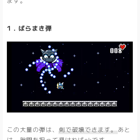
ます。
1．ばらまき弾
この大量の弾は、
剣で破壊できます。
あと
は、隙間を狙って避ければokです。