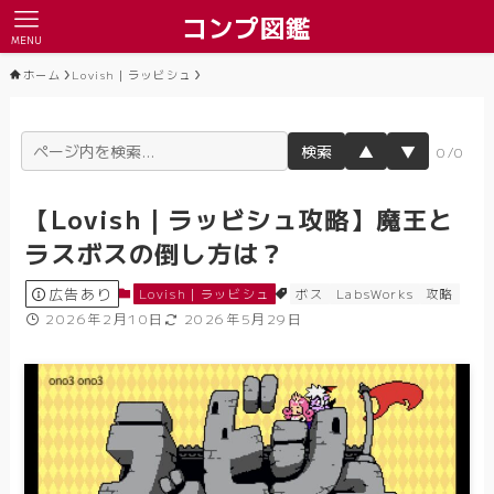
コンプ図鑑
MENU
ホーム
Lovish｜ラッビシュ
検索
▲
▼
0/0
【Lovish｜ラッビシュ攻略】魔王と
ラスボスの倒し方は？
広告あり
Lovish｜ラッビシュ
ボス
LabsWorks
攻略
2026年2月10日
2026年5月29日