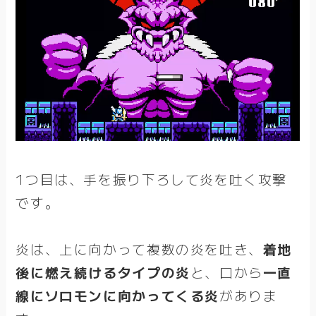
1つ目は、手を振り下ろして炎を吐く攻撃
です。
炎は、上に向かって複数の炎を吐き、
着地
後に燃え続けるタイプの炎
と、口から
一直
線にソロモンに向かってくる炎
がありま