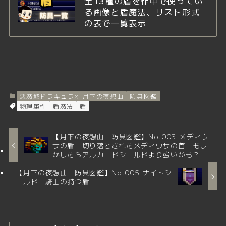
全13種の盾を作中で使ってい
る画像と盾魔法、リスト形式
の表で一覧表示
悪魔城ドラキュラX 月下の夜想曲
防具図鑑
物理属性
盾魔法
盾
【月下の夜想曲｜防具図鑑】No.003 メディウ
サの盾｜切り落とされたメディウサの首 もし
かしたらアルカードシールドより強いかも？
【月下の夜想曲｜防具図鑑】No.005 ナイトシ
ールド｜騎士の持つ盾