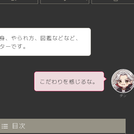
身、やられ方、図鑑などなど、
ターです。
こだわりを感じるな。
ダン
目次