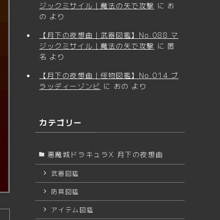
ジックミサイル｜魔法の矢で攻撃
に
お
の
より
【月下の夜想曲｜武器図鑑】No.088 マ
ジックミサイル｜魔法の矢で攻撃
に
匿
名
より
【月下の夜想曲｜怪物図鑑】No.014 ブ
ラッディーゾンビ
に
おの
より
カテゴリー
悪魔城ドラキュラX 月下の夜想曲
武器図鑑
防具図鑑
アイテム図鑑