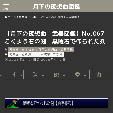
月下の夜想曲図鑑
MENU
ホーム
悪魔城ドラキュラX 月下の夜想曲
武器図鑑
【月下の夜想曲｜武器図鑑】No.067
こくよう石の剣｜黒曜石で作られた剣
悪魔城ドラキュラX 月下の夜想曲
武器図鑑
切属性
必殺技：←→＋攻撃
両手剣
2025年3月24日
2025年4月7日