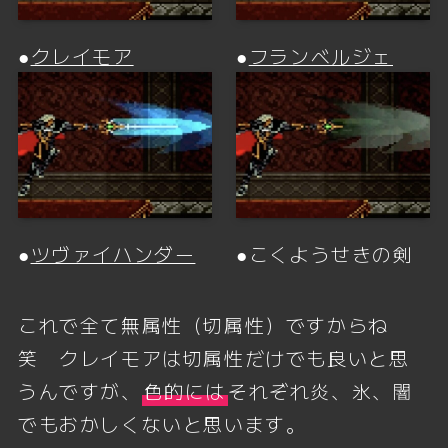
●
クレイモア
●
フランベルジェ
●
ツヴァイハンダー
●こくようせきの剣
これで全て無属性（切属性）ですからね
笑 クレイモアは切属性だけでも良いと思
うんですが、
色的には
それぞれ炎、氷、闇
でもおかしくないと思います。