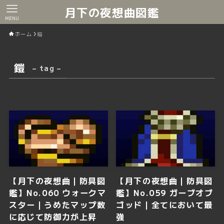
月下の夜想曲図鑑
MENU
ホーム
鎧
鎧
– tag –
【月下の夜想曲｜防具図
【月下の夜想曲｜防具図
鑑】No.060 ウォークマ
鑑】No.059 ガーブオブ
スター｜うめたマップ数
ゴッド｜全てにおいて最
に応じて防御力が上昇
強